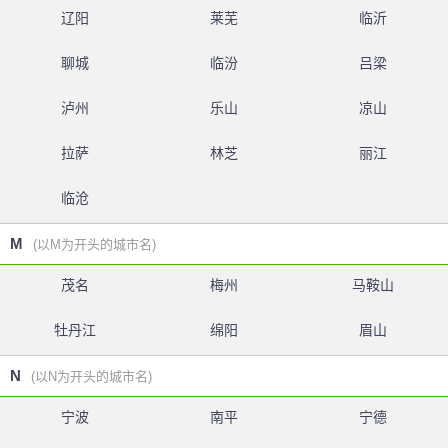
辽阳
莱芜
临沂
聊城
临汾
吕梁
泸州
乐山
凉山
拉萨
林芝
丽江
临沧
M
(以M为开头的城市名)
茂名
梅州
马鞍山
牡丹江
绵阳
眉山
N
(以N为开头的城市名)
宁波
南平
宁德