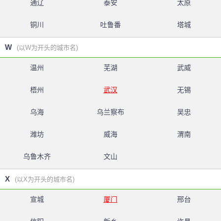
通辽
泰安
太原
铜川
吐鲁番
塔城
W
(以W为开头的城市名)
温州
芜湖
武威
梧州
武汉
无锡
乌海
乌兰察布
吴忠
潍坊
威海
渭南
乌鲁木齐
文山
X
(以X为开头的城市名)
宣城
厦门
邢台