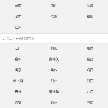
黄南
海西
菏泽
汉中
哈密
和田
红河
J
(以J为开头的城市名)
江门
揭阳
嘉兴
金华
嘉峪关
金昌
酒泉
焦作
鸡西
佳木斯
荆州
荆门
吉林
景德镇
九江
吉安
锦州
济南