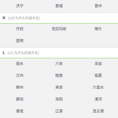
济宁
晋城
晋中
K
(以K为开头的城市名)
开封
克拉玛依
喀什
昆明
L
(以L为开头的城市名)
丽水
六安
龙岩
兰州
陇南
临夏
柳州
来宾
六盘水
廊坊
洛阳
漯河
娄底
辽源
连云港