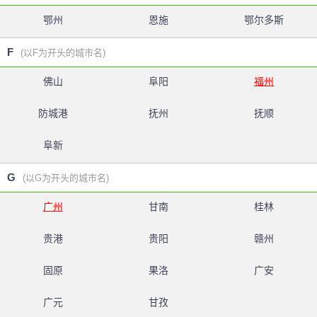
鄂州
恩施
鄂尔多斯
F
(以F为开头的城市名)
佛山
阜阳
福州
防城港
抚州
抚顺
阜新
G
(以G为开头的城市名)
广州
甘南
桂林
贵港
贵阳
赣州
固原
果洛
广安
广元
甘孜