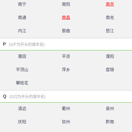
南宁
南阳
南京
南通
南昌
南充
内江
那曲
怒江
P
(以P为开头的城市名)
莆田
平凉
濮阳
平顶山
萍乡
盘锦
攀枝花
Q
(以Q为开头的城市名)
清远
衢州
泉州
庆阳
钦州
黔南