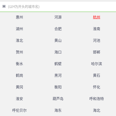
H
(以H为开头的城市名)
惠州
河源
杭州
湖州
合肥
淮南
淮北
黄山
河池
贺州
海口
邯郸
衡水
鹤壁
哈尔滨
鹤岗
黑河
黄石
黄冈
衡阳
怀化
淮安
葫芦岛
呼和浩特
呼伦贝尔
海东
海北