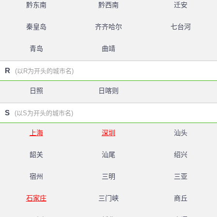
黔东南
黔西南
迁安
秦皇岛
齐齐哈尔
七台河
青岛
曲靖
R
(以R为开头的城市名)
日照
日喀则
S
(以S为开头的城市名)
上海
深圳
汕头
韶关
汕尾
绍兴
宿州
三明
三亚
石家庄
三门峡
商丘