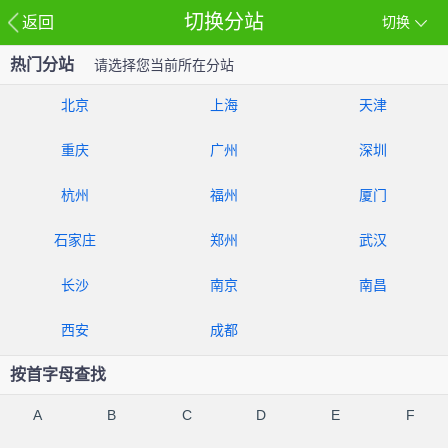
切换分站
返回
切换
热门分站
请选择您当前所在分站
北京
上海
天津
重庆
广州
深圳
杭州
福州
厦门
石家庄
郑州
武汉
长沙
南京
南昌
西安
成都
按首字母查找
A
B
C
D
E
F