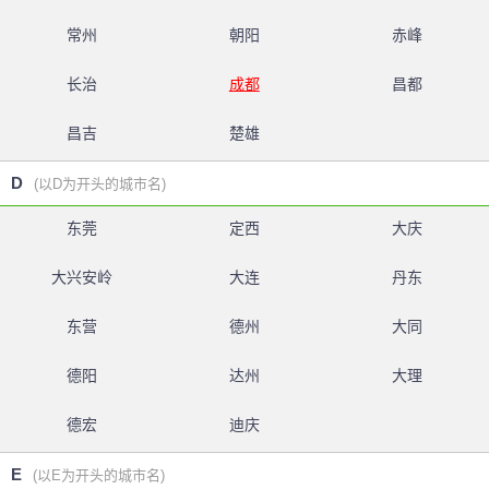
常州
朝阳
赤峰
长治
成都
昌都
昌吉
楚雄
D
(以D为开头的城市名)
东莞
定西
大庆
大兴安岭
大连
丹东
东营
德州
大同
德阳
达州
大理
德宏
迪庆
E
(以E为开头的城市名)