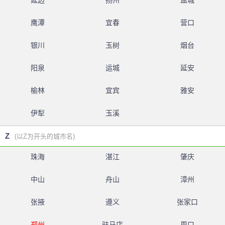
延边
扬州
盐城
鹰潭
宜春
营口
银川
玉树
烟台
阳泉
运城
延安
榆林
宜宾
雅安
伊犁
玉溪
Z
(以Z为开头的城市名)
珠海
湛江
肇庆
中山
舟山
漳州
张掖
遵义
张家口
郑州
驻马店
周口