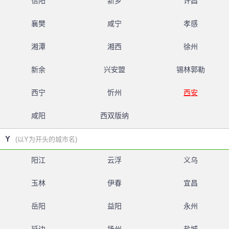
信阳
新乡
许昌
襄樊
咸宁
孝感
湘潭
湘西
徐州
新余
兴安盟
锡林郭勒
西宁
忻州
西安
咸阳
西双版纳
Y
(以Y为开头的城市名)
阳江
云浮
义乌
玉林
伊春
宜昌
岳阳
益阳
永州