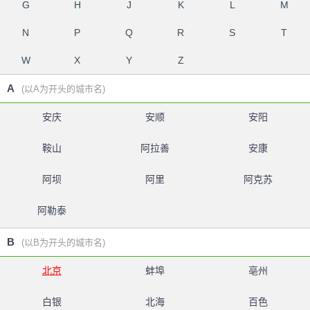
G
H
J
K
L
M
N
P
Q
R
S
T
W
X
Y
Z
A
(以A为开头的城市名)
安庆
安顺
安阳
鞍山
阿拉善
安康
阿坝
阿里
阿克苏
阿勒泰
B
(以B为开头的城市名)
北京
蚌埠
亳州
白银
北海
百色