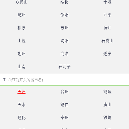
双鸭山
绥化
十堰
随州
邵阳
四平
松原
苏州
宿迁
上饶
沈阳
石嘴山
朔州
商洛
遂宁
山南
石河子
T
(以T为开头的城市名)
天津
台州
铜陵
天水
铜仁
唐山
通化
泰州
铁岭