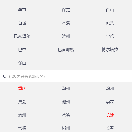
毕节
保定
白山
白城
本溪
包头
巴彦淖尔
滨州
宝鸡
巴中
巴音郭楞
博尔塔拉
保山
C
(以C为开头的城市名)
重庆
潮州
滁州
巢湖
池州
崇左
沧州
承德
长沙
常德
郴州
长春