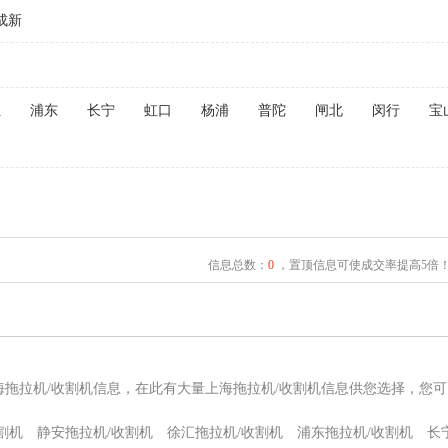
成新
汇
浦东
长宁
虹口
杨浦
普陀
闸北
闵行
宝
信息总数：
0
，置顶信息可使成交率提高5倍
海拖拉机/收割机信息，在此有大量上海拖拉机/收割机信息供您选择，您
割机
静安拖拉机/收割机
徐汇拖拉机/收割机
浦东拖拉机/收割机
长