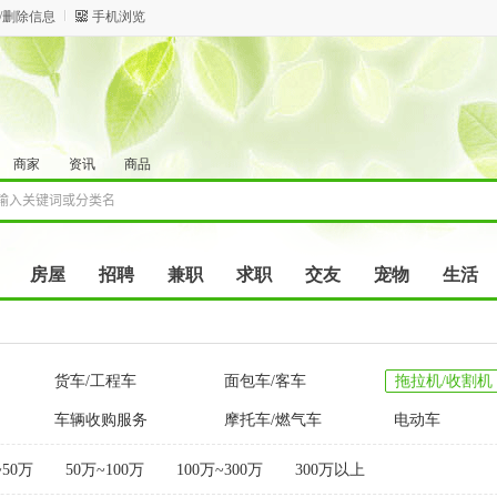
/删除信息
手机浏览
商家
资讯
商品
房屋
招聘
兼职
求职
交友
宠物
生活
货车/工程车
面包车/客车
拖拉机/收割机
车辆收购服务
摩托车/燃气车
电动车
~50万
50万~100万
100万~300万
300万以上