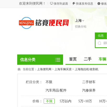
欢迎来到便民网！
保存到桌面
快速发布信息
修改
上海
切换分站
信息
首页
二手
车辆
信息分类
当前位置：
上海便民网
>
上海车辆买卖
>
上海拖拉机/收割机
栏目分类：
不限
二手轿车
汽车用品/配件
汽修保养
价格：
不限
5万以内
5万~10万
10万