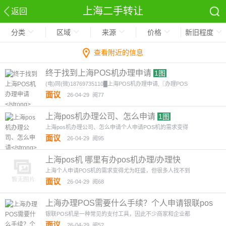
上海二手转让
返回
分类
区域
来源
价格
新旧程度
查看附近的信息
终于找到上海POS机办理申请
1图
(电)同(微)18769735110█上海POS机办理申请,〖办理POS
面议
26-04-29
阅77
上海pos机办理公司、怎么申请
1图
上海pos机办理公司、怎么申请个人申请POS机的需求变得
面议
26-04-29
阅95
上海pos机 哪里有办pos机办理/办理快
上海个人申请POS机的需求变得尤为旺盛，但很多人找不到
面议
26-04-29
阅68
上海办理POS需要什么手续？个人申请银联pos
机
1图
银联POS机是一种常见的支付工具，因此不少商家和企业都
面议
26-04-29
阅52